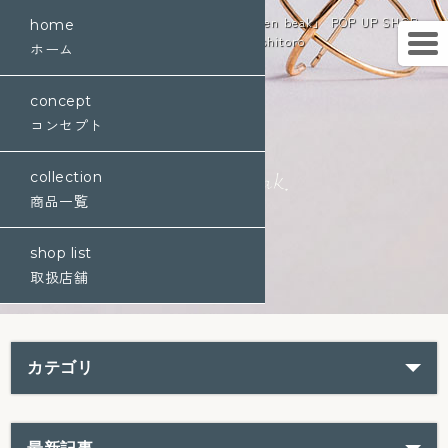
K10金ジュエリーブランド・通販「golden beak」 POP UP SHOP
home
@douce Harmonie shitoro
ホーム
concept
コンセプト
collection
商品一覧
shop list
取扱店舗
カテゴリ